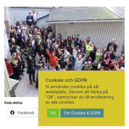
KONTAKTA OSS
Telefon:
+46 31 14 80 61
info@gbgkonstskola.se
Kontaktsida
VAD HÄNDER…
Följ oss på Facebook
Nyhetsbrev? Prenumerera här!
Cookies och GDPR
Vi använder cookies på vår
webbplats. Genom att klicka på
”OK”, samtycker du till användning
av alla cookies.
Dela detta:
Facebook
X
Mer
OK
Om Cookies & GDPR
© Copyright 2020. All Rights Reserved