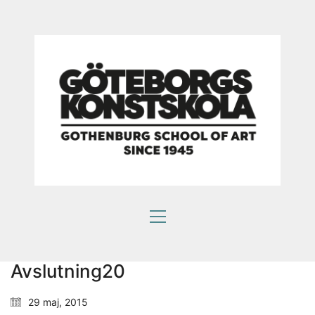
Som en bra konstskola värnar vi om kreativ
subjektivitet.
Ett eget konstnärlig språk ger kraftfulla verktyg att
själv påverka framtiden.
HITTA OSS
Göteborgs konstskola
Första Långgatan 10,
413 03 Göteborg, Sweden
Avslutning20
29 maj, 2015