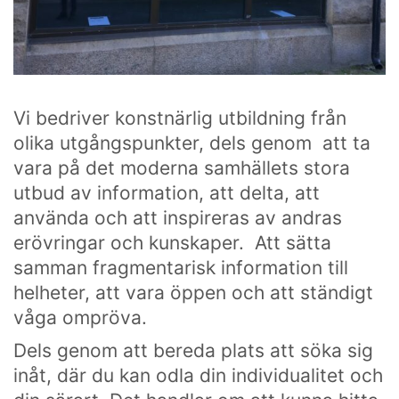
HITTA OSS
Göteborgs konstskola
Första Långgatan 10,
413 03 Göteborg, Sweden
Vi bedriver konstnärlig utbildning från
olika utgångspunkter, dels genom att ta
vara på det moderna samhällets stora
utbud av information, att delta, att
KONTAKTA OSS
använda och att inspireras av andras
Telefon:
+46 31 14 80 61
erövringar och kunskaper. Att sätta
info@gbgkonstskola.se
samman fragmentarisk information till
Kontaktsida
helheter, att vara öppen och att ständigt
våga ompröva.
Dels genom att bereda plats att söka sig
VAD HÄNDER…
inåt, där du kan odla din individualitet och
Följ oss på Facebook