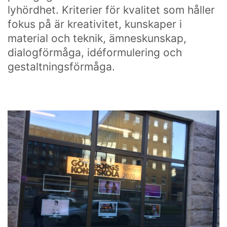
lyhördhet. Kriterier för kvalitet som håller
fokus på är kreativitet, kunskaper i
material och teknik, ämneskunskap,
dialogförmåga, idéformulering och
gestaltningsförmåga.
Som en bra konstskola värnar vi om kreativ
subjektivitet.
Ett eget konstnärlig språk ger kraftfulla verktyg att
själv påverka framtiden.