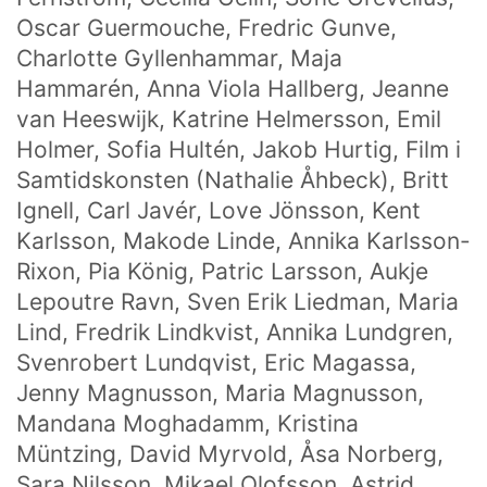
Oscar Guermouche, Fredric Gunve,
Charlotte Gyllenhammar, Maja
Hammarén, Anna Viola Hallberg, Jeanne
van Heeswijk, Katrine Helmersson, Emil
Holmer, Sofia Hultén, Jakob Hurtig, Film i
Samtidskonsten (Nathalie Åhbeck), Britt
Ignell, Carl Javér, Love Jönsson, Kent
Karlsson, Makode Linde, Annika Karlsson-
Rixon, Pia König, Patric Larsson, Aukje
Lepoutre Ravn, Sven Erik Liedman, Maria
Lind, Fredrik Lindkvist, Annika Lundgren,
Som en bra konstskola värnar vi om kreativ
subjektivitet.
Svenrobert Lundqvist, Eric Magassa,
Ett eget konstnärlig språk ger kraftfulla verktyg att
Jenny Magnusson, Maria Magnusson,
själv påverka framtiden.
Mandana Moghadamm, Kristina
Müntzing, David Myrvold, Åsa Norberg,
Sara Nilsson, Mikael Olofsson, Astrid