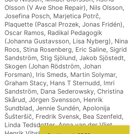
HITTA OSS
Olsson (V Ave Shoe Repair), Nils Olsson,
Göteborgs konstskola
Josefina Posch, Marjetica Potrč,
Första Långgatan 10,
Plaquette (Pascal Prozek, Jonas Fridén),
413 03 Göteborg, Sweden
Oscar Ramos, Radikal Pedagogik
(Johanna Gustavsson, Lisa Nyberg), Nina
Roos, Stina Rosenberg, Eric Saline, Sigrid
KONTAKTA OSS
Sandström, Stig Sjölund, Jakob Sjöstedt,
Telefon:
+46 31 14 80 61
Skogen (Johan Rödström, Johan
info@gbgkonstskola.se
Forsman), Iris Smeds, Martin Solymar,
Kontaktsida
Graham Stacy, Hans T Sternudd, Imri
Sandström, Dana Sederowsky, Christina
Skårud, Jörgen Svensson, Henrik
Sundblad, Jennie Sundén, Apolonija
VAD HÄNDER…
Šušteršič, Fredrik Svensk, Bea Szenfeld,
Följ oss på Facebook
Linda Tedsdotter, Anna van der Vliet,
Nyhetsbrev? Prenumerera här!
Henrik Vibskov, Louise Wolthers, Ruben