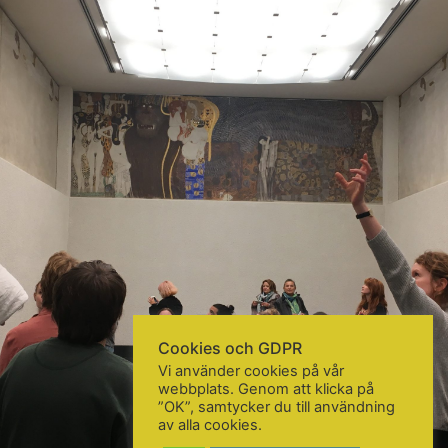
KONTAKTA OSS
Telefon:
+46 31 14 80 61
info@gbgkonstskola.se
Kontaktsida
VAD HÄNDER…
Följ oss på Facebook
Nyhetsbrev? Prenumerera här!
Cookies och GDPR
Vi använder cookies på vår
webbplats. Genom att klicka på
”OK”, samtycker du till användning
av alla cookies.