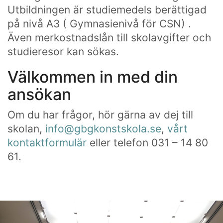
Utbildningen är studiemedels berättigad
på nivå A3 ( Gymnasienivå för CSN) .
Även merkostnadslån till skolavgifter och
studieresor kan sökas.
Välkommen in med din
ansökan
Som en bra konstskola värnar vi om kreativ
subjektivitet.
Om du har frågor, hör gärna av dej till
Ett eget konstnärlig språk ger kraftfulla verktyg att
skolan,
info@gbgkonstskola.se
,
vårt
själv påverka framtiden.
kontaktformulär
eller telefon 031 – 14 80
61.
HITTA OSS
Göteborgs konstskola
Första Långgatan 10,
413 03 Göteborg, Sweden