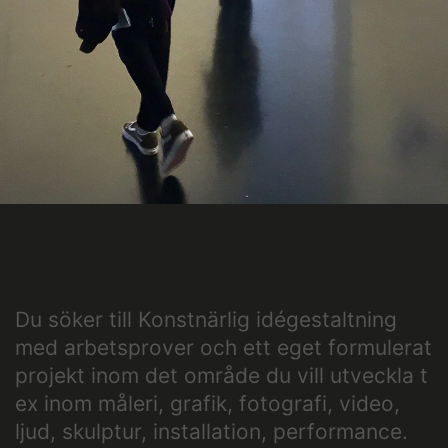
Som en bra konstskola värnar vi om kreativ
subjektivitet.
Ett eget konstnärlig språk ger kraftfulla verktyg att
själv påverka framtiden.
Du söker till Konstnärlig idégestaltning
med arbetsprover och ett eget formulerat
HITTA OSS
projekt inom det område du vill utveckla t
Göteborgs konstskola
ex inom måleri, grafik, fotografi, video,
Första Långgatan 10,
ljud, skulptur, installation, performance.
413 03 Göteborg, Sweden