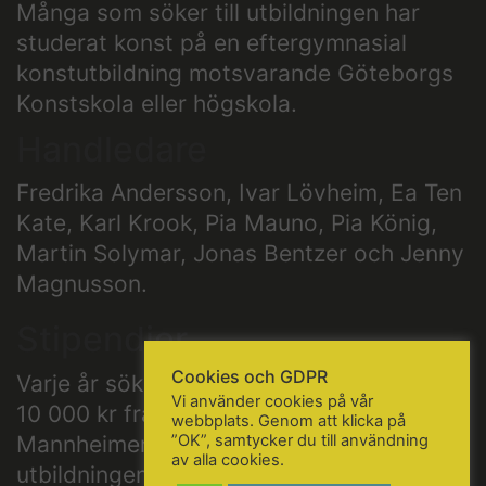
Många som söker till utbildningen har
studerat konst på en eftergymnasial
konstutbildning motsvarande Göteborgs
KONTAKTA OSS
Konstskola eller högskola.
Telefon:
+46 31 14 80 61
Handledare
info@gbgkonstskola.se
Kontaktsida
Fredrika Andersson, Ivar Lövheim, Ea Ten
Kate, Karl Krook, Pia Mauno, Pia König,
Martin Solymar, Jonas Bentzer och Jenny
VAD HÄNDER…
Magnusson.
Följ oss på Facebook
Stipendier
Nyhetsbrev? Prenumerera här!
Cookies och GDPR
Varje år söker skolan ut ett stipendium på
Vi använder cookies på vår
10 000 kr från Theodor och Hanne
webbplats. Genom att klicka på
Mannheimers fond till en student på
”OK”, samtycker du till användning
av alla cookies.
utbildningen Konstnärlig Idégestaltning.