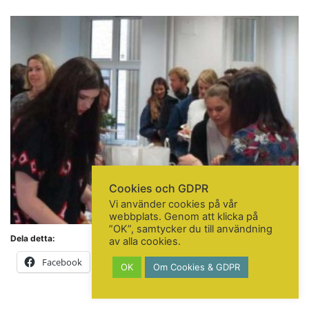
KONTAKTA OSS
Telefon:
+46 31 14 80 61
info@gbgkonstskola.se
Kontaktsida
VAD HÄNDER…
Följ oss på Facebook
Nyhetsbrev? Prenumerera här!
Cookies och GDPR
Vi använder cookies på vår
webbplats. Genom att klicka på
”OK”, samtycker du till användning
Dela detta:
av alla cookies.
Facebook
X
Mer
OK
Om Cookies & GDPR
© Copyright 2020. All Rights Reserved