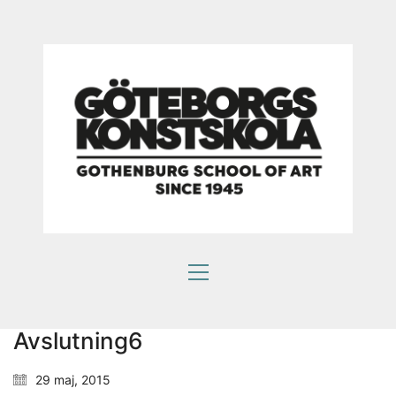
Som en bra konstskola värnar vi om kreativ
subjektivitet.
Ett eget konstnärlig språk ger kraftfulla verktyg att
själv påverka framtiden.
HITTA OSS
Göteborgs konstskola
Första Långgatan 10,
413 03 Göteborg, Sweden
Avslutning6
29 maj, 2015