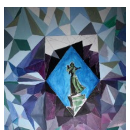
subjektivitet.
Ett eget konstnärlig språk ger kraftfulla verktyg att
själv påverka framtiden.
HITTA OSS
Göteborgs konstskola
Första Långgatan 10,
413 03 Göteborg, Sweden
KONTAKTA OSS
Telefon:
+46 31 14 80 61
info@gbgkonstskola.se
Kontaktsida