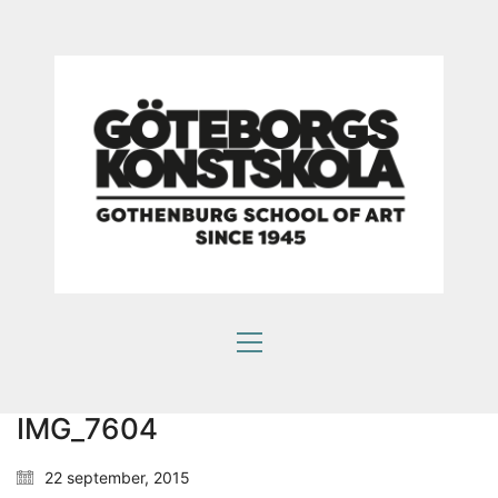
IMG_7604
22 september, 2015
Som en bra konstskola värnar vi om kreativ