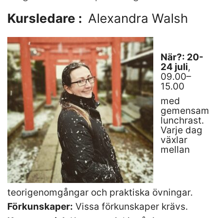
Kursledare :
Alexandra Walsh
När?: 20-
24 juli
,
09.00–
15.00
med
gemensam
lunchrast.
Varje dag
växlar
mellan
teorigenomgångar och praktiska övningar.
Förkunskaper:
Vissa förkunskaper krävs.