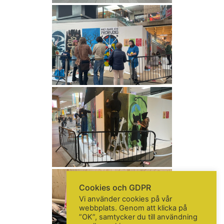
413 03 Göteborg, Sweden
KONTAKTA OSS
Telefon:
+46 31 14 80 61
info@gbgkonstskola.se
Kontaktsida
VAD HÄNDER…
Följ oss på Facebook
Nyhetsbrev? Prenumerera här!
Cookies och GDPR
Vi använder cookies på vår
webbplats. Genom att klicka på
”OK”, samtycker du till användning