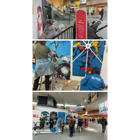
Som en bra konstskola värnar vi om kreativ
subjektivitet.
Ett eget konstnärlig språk ger kraftfulla verktyg att
själv påverka framtiden.
HITTA OSS
Göteborgs konstskola
Första Långgatan 10,