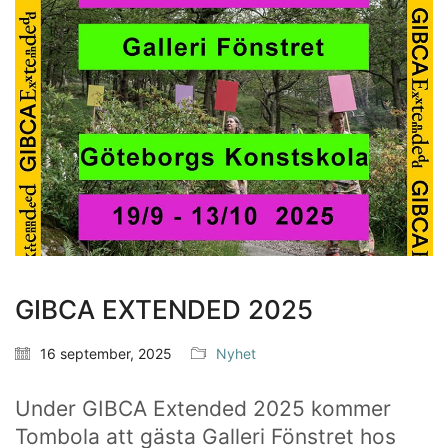
GIBCA EXTENDED 2025
16 september, 2025
Nyhet
Under GIBCA Extended 2025 kommer
Som en bra konstskola värnar vi om kreativ
Tombola att gästa Galleri Fönstret hos
subjektivitet.