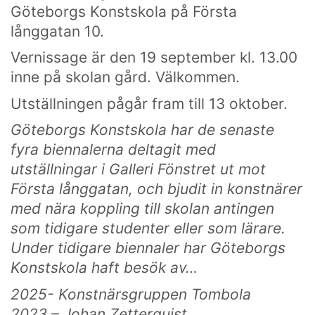
Ett eget konstnärlig språk ger kraftfulla verktyg att
Göteborgs Konstskola på Första
själv påverka framtiden.
långgatan 10.
Vernissage är den 19 september kl. 13.00
inne på skolan gård. Välkommen.
HITTA OSS
Utställningen pågår fram till 13 oktober.
Göteborgs konstskola
Första Långgatan 10,
Göteborgs Konstskola har de senaste
413 03 Göteborg, Sweden
fyra biennalerna deltagit med
utställningar i Galleri Fönstret ut mot
Första långgatan, och bjudit in konstnärer
KONTAKTA OSS
med nära koppling till skolan antingen
som tidigare studenter eller som lärare.
Telefon:
+46 31 14 80 61
info@gbgkonstskola.se
Under tidigare biennaler har Göteborgs
Kontaktsida
Konstskola haft besök av…
2025- Konstnärsgruppen Tombola
2023 – Johan Zetterquist