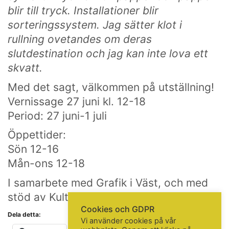
Göteborgs konstskola
blir till tryck. Installationer blir
Första Långgatan 10,
413 03 Göteborg, Sweden
sorteringssystem. Jag sätter klot i
rullning ovetandes om deras
slutdestination och jag kan inte lova ett
skvatt.
KONTAKTA OSS
Med det sagt, välkommen på utställning!
Telefon:
+46 31 14 80 61
info@gbgkonstskola.se
Vernissage 27 juni kl. 12-18
Kontaktsida
Period: 27 juni-1 juli
Öppettider:
Sön 12-16
VAD HÄNDER…
Mån-ons 12-18
Följ oss på Facebook
I samarbete med Grafik i Väst, och med
Nyhetsbrev? Prenumerera här!
stöd av KulturUngdom.
Cookies och GDPR
Dela detta:
Vi använder cookies på vår