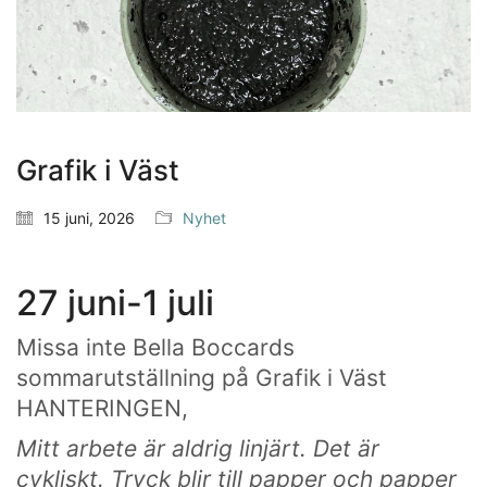
Grafik i Väst
15 juni, 2026
Nyhet
Som en bra konstskola värnar vi om kreativ
27 juni-1 juli
subjektivitet.
Ett eget konstnärlig språk ger kraftfulla verktyg att
Missa inte Bella Boccards
själv påverka framtiden.
sommarutställning på Grafik i Väst
HANTERINGEN,
Mitt arbete är aldrig linjärt. Det är
HITTA OSS
cykliskt. Tryck blir till papper och papper