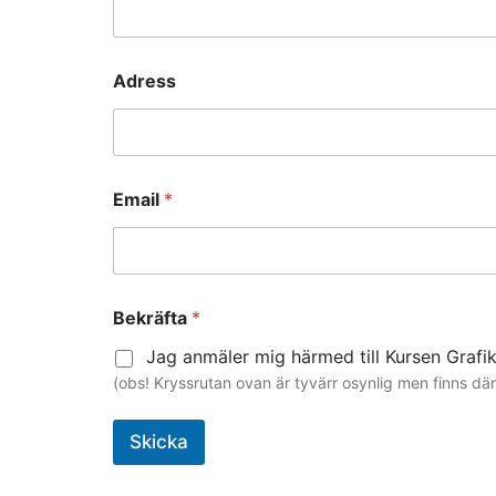
*
Adress
A
d
r
e
s
s
Email
*
E
m
a
i
l
Bekräfta
*
Jag anmäler mig härmed till Kursen Grafi
(obs! Kryssrutan ovan är tyvärr osynlig men finns dä
Skicka