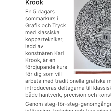
Krook
En 5 dagars
sommarkurs i
Grafik och Tryck
med klassiska
koppartekniker,
ledd av
konstnären
Karl
Krook
, är en
fördjupande kurs
för dig som vill
arbeta med traditionella grafiska 
introduceras deltagarna till klassi
både hantverk, precision och konst
Genom steg-för-steg-genomgångar får
infärgning, torkning och tryckning i