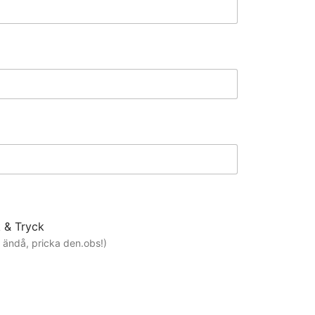
k & Tryck
r ändå, pricka den.obs!)