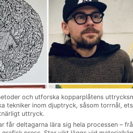
metoder och utforska kopparplåtens uttrycksm
ska tekniker inom djuptryck, såsom torrnål, e
närligt uttryck.
 deltagarna lära sig hela processen – från sk
 grafisk press. Stor vikt läggs vid materialkän