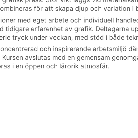
kombineras för att skapa djup och variation i b
oner med eget arbete och individuell handled
d tidigare erfarenhet av grafik. Deltagarna u
rie tryck under veckan, med stöd i både tekn
oncentrerad och inspirerande arbetsmiljö dä
um. Kursen avslutas med en gemensam genomgå
eras i en öppen och lärorik atmosfär.