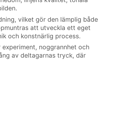
ilden.
ning, vilket gör den lämplig både
ppmuntras att utveckla ett eget
ik och konstnärlig process.
r experiment, noggrannhet och
ng av deltagarnas tryck, där