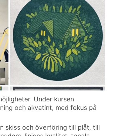
öjligheter. Under kursen
tsning och akvatint, med fokus på
iss och överföring till plåt, till
nedom, linjens kvalitet, tonala