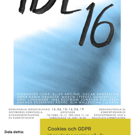
Göteborgs konstskola
Första Långgatan 10,
413 03 Göteborg, Sweden
KONTAKTA OSS
Telefon:
+46 31 14 80 61
info@gbgkonstskola.se
Kontaktsida
VAD HÄNDER…
Följ oss på Facebook
Nyhetsbrev? Prenumerera här!
Cookies och GDPR
Dela detta: