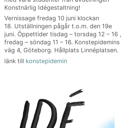
Konstnärlig Idégestaltning!
Vernissage fredag 10 juni klockan
18. Utställningen pågår t.o.m. den 19e
juni. Öppettider tisdag – torsdag 12 – 16 ,
fredag – söndag 11 – 16. Konstepidemins
väg 4, Göteborg. Hållplats Linnéplatsen.
länk till
konstepidemin
Som en bra konstskola värnar vi om kreativ
subjektivitet.
Ett eget konstnärlig språk ger kraftfulla verktyg att
själv påverka framtiden.
HITTA OSS