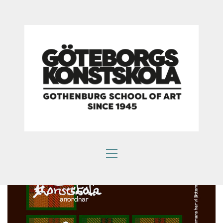
Som en bra konstskola värnar vi om kreativ
subjektivitet.
Ett eget konstnärlig språk ger kraftfulla verktyg att