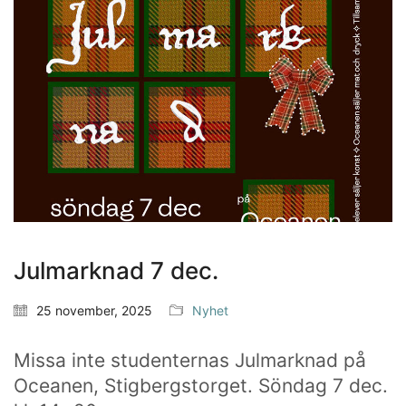
själv påverka framtiden.
HITTA OSS
Göteborgs konstskola
Första Långgatan 10,
413 03 Göteborg, Sweden
KONTAKTA OSS
Julmarknad 7 dec.
Telefon:
+46 31 14 80 61
info@gbgkonstskola.se
25 november, 2025
Nyhet
Kontaktsida
Missa inte studenternas Julmarknad på
Oceanen, Stigbergstorget. Söndag 7 dec.