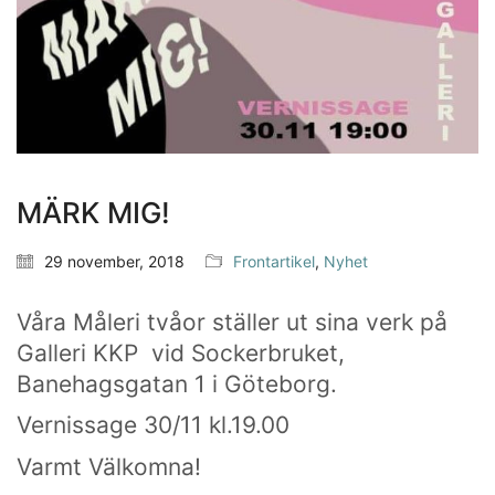
Som en bra konstskola värnar vi om kreativ
subjektivitet.
Ett eget konstnärlig språk ger kraftfulla verktyg att
själv påverka framtiden.
MÄRK MIG!
29 november, 2018
Frontartikel
,
Nyhet
HITTA OSS
Göteborgs konstskola
Våra Måleri tvåor ställer ut sina verk på
Första Långgatan 10,
413 03 Göteborg, Sweden
Galleri KKP vid Sockerbruket,
Banehagsgatan 1 i Göteborg.
Vernissage 30/11 kl.19.00
KONTAKTA OSS
Varmt Välkomna!
Telefon:
+46 31 14 80 61