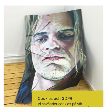
Göteborgs konstskola
Första Långgatan 10,
413 03 Göteborg, Sweden
KONTAKTA OSS
Telefon:
+46 31 14 80 61
info@gbgkonstskola.se
Kontaktsida
VAD HÄNDER…
Följ oss på Facebook
Nyhetsbrev? Prenumerera här!
Cookies och GDPR
Vi använder cookies på vår