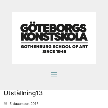
Som en bra konstskola värnar vi om kreativ
subjektivitet.
Ett eget konstnärlig språk ger kraftfulla verktyg att
själv påverka framtiden.
Utställning13
HITTA OSS
5 december, 2015