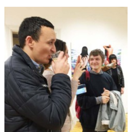
HITTA OSS
Göteborgs konstskola
Första Långgatan 10,
413 03 Göteborg, Sweden
KONTAKTA OSS
Telefon:
+46 31 14 80 61
info@gbgkonstskola.se
Kontaktsida
VAD HÄNDER…
Följ oss på Facebook