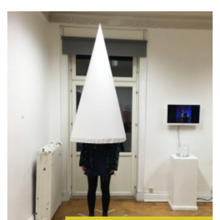
HITTA OSS
Göteborgs konstskola
Första Långgatan 10,
413 03 Göteborg, Sweden
KONTAKTA OSS
Telefon:
+46 31 14 80 61
info@gbgkonstskola.se
Kontaktsida
VAD HÄNDER…
Följ oss på Facebook
Nyhetsbrev? Prenumerera här!