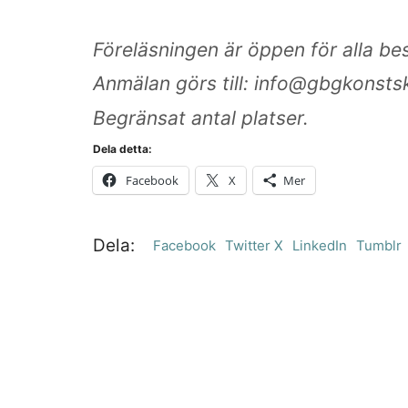
Föreläsningen är öppen för alla be
Anmälan görs till: info@gbgkonsts
Begränsat antal platser.
Dela detta:
Facebook
X
Mer
Dela:
Facebook
Twitter X
LinkedIn
Tumblr
Som en bra konstskola värnar vi om kreativ su
Ett eget konstnärlig språk ger kraftfulla verk