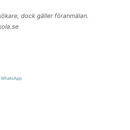
sökare, dock gäller föranmälan.
kola.se
WhatsApp
bjektivitet.
tyg att själv påverka framtiden.