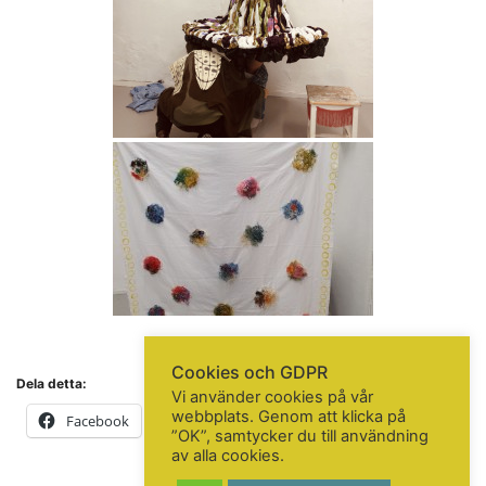
KONTAKTA OSS
Telefon:
+46 31 14 80 61
info@gbgkonstskola.se
Kontaktsida
VAD HÄNDER…
Följ oss på Facebook
Nyhetsbrev? Prenumerera här!
Cookies och GDPR
Dela detta:
Vi använder cookies på vår
webbplats. Genom att klicka på
Facebook
X
Mer
”OK”, samtycker du till användning
av alla cookies.