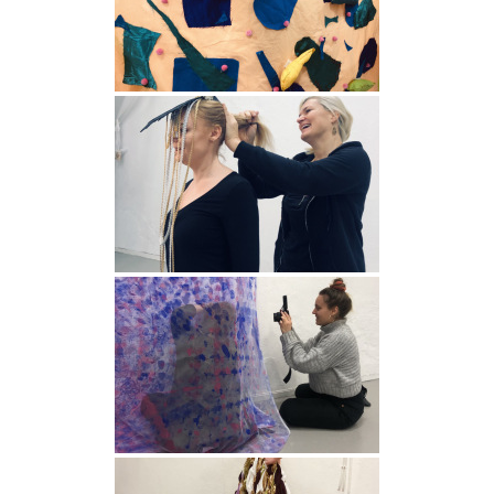
Som en bra konstskola värnar vi om kreativ
subjektivitet.
Ett eget konstnärlig språk ger kraftfulla verktyg att
själv påverka framtiden.
HITTA OSS
Göteborgs konstskola
Första Långgatan 10,
413 03 Göteborg, Sweden