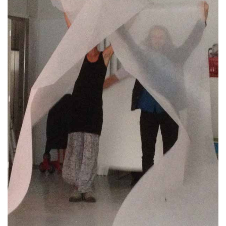
Som en bra konstskola värnar vi om kreativ
subjektivitet.
Ett eget konstnärlig språk ger kraftfulla verktyg att
själv påverka framtiden.
HITTA OSS
Göteborgs konstskola
Första Långgatan 10,
413 03 Göteborg, Sweden
KONTAKTA OSS
Telefon:
+46 31 14 80 61
info@gbgkonstskola.se