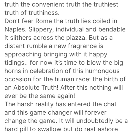
truth the convenient truth the truthiest
truth of truthiness.
Don’t fear Rome the truth lies coiled in
Naples. Slippery, individual and bendable
it slithers across the piazza. But as a
Som en bra konstskola värnar vi om kreativ
distant rumble a new fragrance is
subjektivitet.
Ett eget konstnärlig språk ger kraftfulla verktyg att
approaching bringing with it happy
själv påverka framtiden.
tidings.. for now it’s time to blow the big
horns in celebration of this humongous
occasion for the human race: the birth of
HITTA OSS
an Absolute Truth! After this nothing will
ever be the same again!
Göteborgs konstskola
Första Långgatan 10,
The harsh reality has entered the chat
413 03 Göteborg, Sweden
and this game changer will forever
change the game. It will undoubtedly be a
hard pill to swallow but do rest ashore