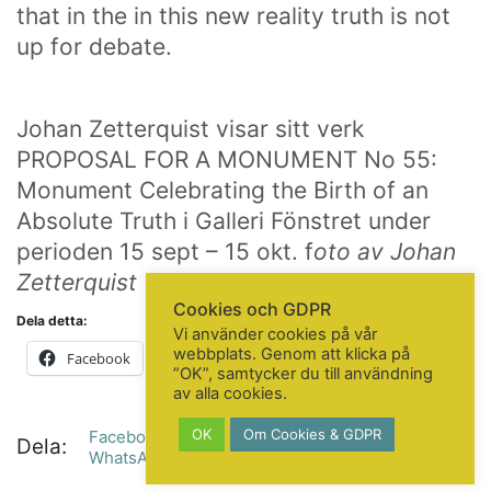
KONTAKTA OSS
that in the in this new reality truth is not
up for debate.
Telefon:
+46 31 14 80 61
info@gbgkonstskola.se
Kontaktsida
Johan Zetterquist visar sitt verk
PROPOSAL FOR A MONUMENT No 55:
Monument Celebrating the Birth of an
VAD HÄNDER…
Absolute Truth i Galleri Fönstret under
Följ oss på Facebook
perioden 15 sept – 15 okt. f
oto av Johan
Nyhetsbrev? Prenumerera här!
Zetterquist
Cookies och GDPR
Dela detta:
Vi använder cookies på vår
webbplats. Genom att klicka på
Facebook
X
Mer
”OK”, samtycker du till användning
av alla cookies.
OK
Om Cookies & GDPR
Facebook
Twitter X
LinkedIn
Tumblr
© Copyright 2020. All Rights Reserved
Dela:
WhatsApp