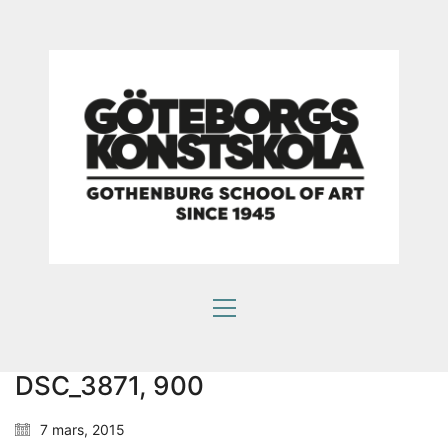
Som en bra konstskola värnar vi om kreativ
subjektivitet.
Ett eget konstnärlig språk ger kraftfulla verktyg att
själv påverka framtiden.
HITTA OSS
Göteborgs konstskola
Första Långgatan 10,
413 03 Göteborg, Sweden
DSC_3871, 900
7 mars, 2015