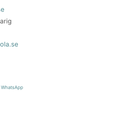
se
arig
ola.se
WhatsApp
bjektivitet.