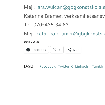
Mejl:
lars.wulcan@gbgkonstskola.
Katarina Bramer, verksamhetsansv
Tel: 070-435 34 62
Mejl:
katarina.bramer@gbgkonstsk
Dela detta:
Facebook
X
Mer
Dela:
Facebook
Twitter X
LinkedIn
Tumblr
Som en bra konstskola värnar vi om kreativ su