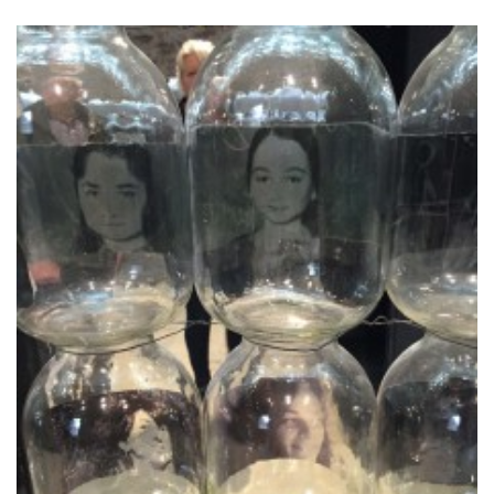
HITTA OSS
Göteborgs konstskola
Första Långgatan 10,
413 03 Göteborg, Sweden
KONTAKTA OSS
Telefon:
+46 31 14 80 61
info@gbgkonstskola.se
Kontaktsida
VAD HÄNDER…