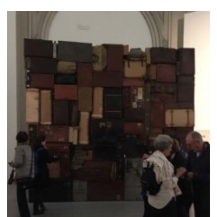
HITTA OSS
Göteborgs konstskola
Första Långgatan 10,
413 03 Göteborg, Sweden
KONTAKTA OSS
Telefon:
+46 31 14 80 61
info@gbgkonstskola.se
Kontaktsida
VAD HÄNDER…