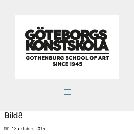
Som en bra konstskola värnar vi om kreativ
Bild8
subjektivitet.
Ett eget konstnärlig språk ger kraftfulla verktyg att
13 oktober, 2015
själv påverka framtiden.