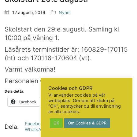
KONTAKTA OSS
12 augusti, 2016
Nyhet
Telefon:
+46 31 14 80 61
info@gbgkonstskola.se
Skolstart den 29:e augusti. Samling kl
Kontaktsida
10:00 på våning 1.
Läsårets terminstider är: 160829-170115
(ht) och 170116-170604 (vt).
VAD HÄNDER…
Varmt välkomna!
Följ oss på Facebook
Nyhetsbrev? Prenumerera här!
Personalen Göteborgs Konstskola
Cookies och GDPR
Dela detta:
Vi använder cookies på vår
webbplats. Genom att klicka på
Facebook
X
Mer
”OK”, samtycker du till användning
av alla cookies.
OK
Om Cookies & GDPR
Facebook
Twitter X
LinkedIn
Tumblr
© Copyright 2020. All Rights Reserved
Dela:
WhatsApp