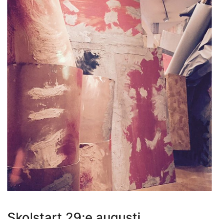
Som en bra konstskola värnar vi om kreativ
subjektivitet.
Ett eget konstnärlig språk ger kraftfulla verktyg att
själv påverka framtiden.
HITTA OSS
Göteborgs konstskola
Första Långgatan 10,
413 03 Göteborg, Sweden
Skolstart 29:e augusti