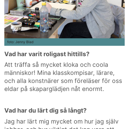
foto: Jenny Blad
Vad har varit roligast hittills?
Som en bra konstskola värnar vi om kreativ
Att träffa så mycket kloka och coola
subjektivitet.
Ett eget konstnärlig språk ger kraftfulla verktyg att
människor! Mina klasskompisar, lärare,
själv påverka framtiden.
och alla konstnärer som föreläser för oss
eldar på skaparglädjen nåt enormt.
HITTA OSS
Vad har du lärt dig så långt?
Göteborgs konstskola
Första Långgatan 10,
Jag har lärt mig mycket om hur jag själv
413 03 Göteborg, Sweden