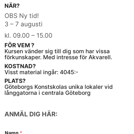
NÄR?
OBS Ny tid!
3 – 7 augusti
kl. 09.00 – 15.00
FÖR VEM ?
Kursen vänder sig till dig som har vissa
förkunskaper. Med intresse för Akvarell.
KOSTNAD?
Visst material ingår: 4045:-
PLATS?
Göteborgs Konstskolas unika lokaler vid
långgatorna i centrala Göteborg
Som en bra konstskola värnar vi om kreativ
subjektivitet.
Ett eget konstnärlig språk ger kraftfulla verktyg att
själv påverka framtiden.
ANMÄL DIG HÄR:
Namn
*