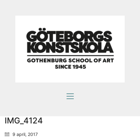
Som en bra konstskola värnar vi om kreativ
subjektivitet.
Ett eget konstnärlig språk ger kraftfulla verktyg att
själv påverka framtiden.
HITTA OSS
Göteborgs konstskola
Första Långgatan 10,
413 03 Göteborg, Sweden
IMG_4124
9 april, 2017