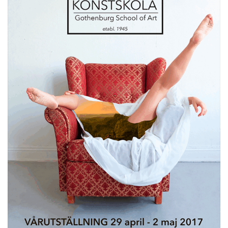
Som en bra konstskola värnar vi om kreativ
subjektivitet.
Ett eget konstnärlig språk ger kraftfulla verktyg att
själv påverka framtiden.