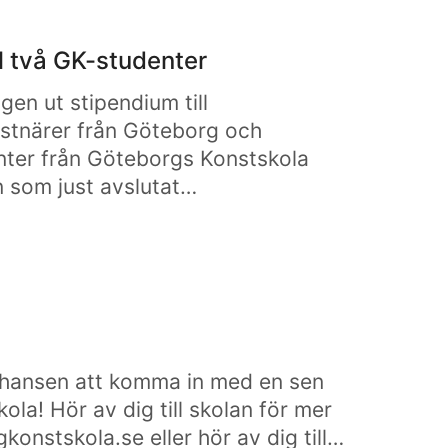
ll två GK-studenter
igen ut stipendium till
stnärer från Göteborg och
denter från Göteborgs Konstskola
n som just avslutat…
chansen att komma in med en sen
ola! Hör av dig till skolan för mer
gkonstskola.se eller hör av dig till…