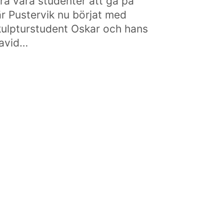
ra våra studenter att gå på
r Pustervik nu börjat med
kulpturstudent Oskar och hans
David…