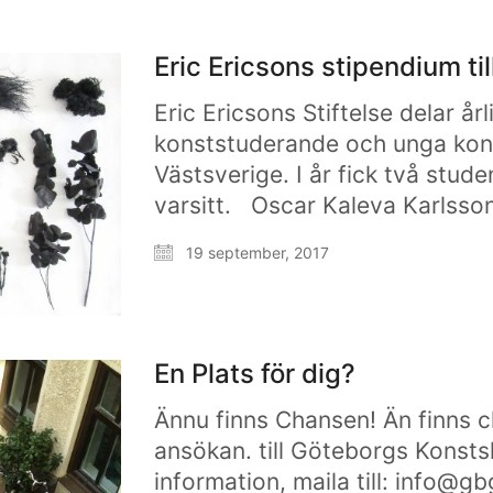
Eric Ericsons stipendium ti
Eric Ericsons Stiftelse delar årl
konststuderande och unga kon
Västsverige. I år fick två stu
varsitt. Oscar Kaleva Karlsso
19 september, 2017
En Plats för dig?
Ännu finns Chansen! Än finns 
ansökan. till Göteborgs Konstsk
information, maila till: info@gb