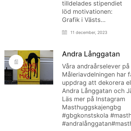
tilldelades stipendiet
löd motivationen:
Grafik i Västs…
11 december, 2023
Andra Långgatan
Våra andraårselever på
Måleriavdelningen har få
uppdrag att dekorera e
Andra Långgatan och Jä
Läs mer på Instagram
Masthuggskajengbg
#gbgkonstskola #mast
#andralånggatan#mast