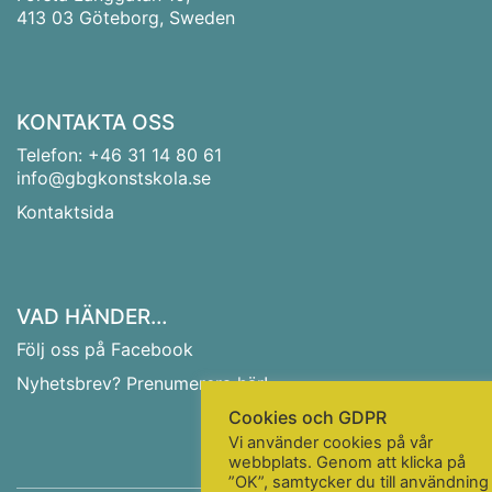
413 03 Göteborg, Sweden
KONTAKTA OSS
Telefon:
+46 31 14 80 61
info@gbgkonstskola.se
Kontaktsida
VAD HÄNDER…
Följ oss på Facebook
Nyhetsbrev? Prenumerera här!
Cookies och GDPR
Vi använder cookies på vår
webbplats. Genom att klicka på
”OK”, samtycker du till användning