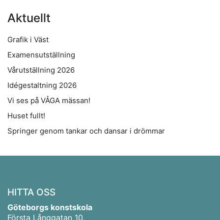
Aktuellt
Grafik i Väst
Examensutställning
Vårutställning 2026
Idégestaltning 2026
Vi ses på VÅGA mässan!
Huset fullt!
Som en bra konstskola värnar vi om kreativ subjektivitet.
Springer genom tankar och dansar i drömmar
Ett eget konstnärlig språk ger kraftfulla verktyg att själv
påverka framtiden.
HITTA OSS
Göteborgs konstskola
Första Långgatan 10,